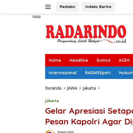
Langsung
Redaksi
Indeks Berita
ke
konten
tutup
Home
Headline
Sumut
ACEH
Internasional
RADARSport
Huku
Beranda
JAWA
Jakarta
Jakarta
Gelar Apresiasi Setap
Pesan Kapolri Agar D
Erwin Fals