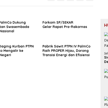
 PalmCo Dukung
Forkom SP/SEKAR
H
atan Swasembada
Gelar Rapat Pra-Rakornas
Nasional
 Daging Kurban PTPN
Pabrik Sawit PTPN IV PalmCo
o Mengalir ke
Raih PROPER Hijau, Dorong
Sel
 Negeri
Transisi Energi dan Efisiensi
Si
De
P