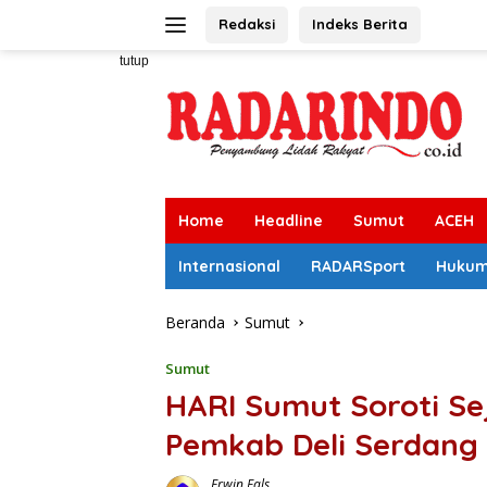
Langsung
Redaksi
Indeks Berita
ke
konten
tutup
Home
Headline
Sumut
ACEH
Internasional
RADARSport
Huku
Beranda
Sumut
Sumut
HARI Sumut Soroti Se
Pemkab Deli Serdang
Erwin Fals