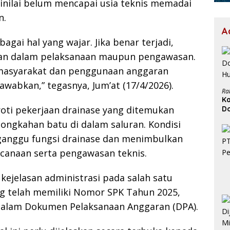
inilai belum mencapai usia teknis memadai
n.
A
bagai hal yang wajar. Jika benar terjadi,
ian dalam pelaksanaan maupun pengawasan.
 masyarakat dan penggunaan anggaran
wabkan,” tegasnya, Jum’at (17/4/2026).
Ra
Ka
roti pekerjaan drainase yang ditemukan
D
H
ongkahan batu di dalam saluran. Kondisi
gganggu fungsi drainase dan menimbulkan
canaan serta pengawasan teknis.
ejelasan administrasi pada salah satu
ng telah memiliki Nomor SPK Tahun 2025,
alam Dokumen Pelaksanaan Anggaran (DPA).