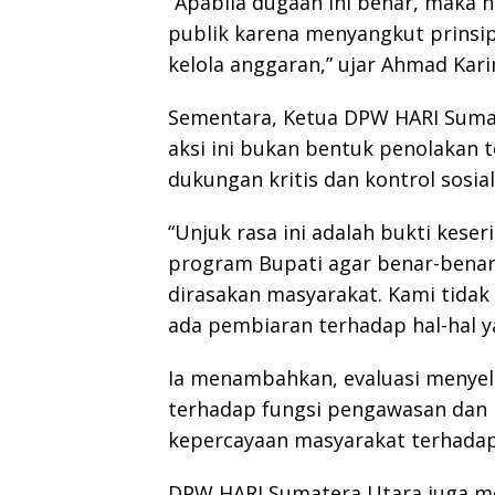
“Apabila dugaan ini benar, maka h
publik karena menyangkut prinsip
kelola anggaran,” ujar Ahmad Kari
Sementara, Ketua DPW HARI Suma
aksi ini bukan bentuk penolakan 
dukungan kritis dan kontrol sosial
“Unjuk rasa ini adalah bukti kes
program Bupati agar benar-benar
dirasakan masyarakat. Kami tidak
ada pembiaran terhadap hal-hal y
Ia menambahkan, evaluasi menyel
terhadap fungsi pengawasan dan p
kepercayaan masyarakat terhadap
DPW HARI Sumatera Utara juga m