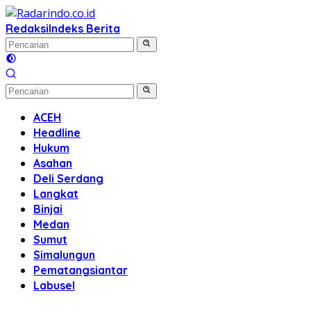
Langsung
ke
Redaksi
Indeks Berita
konten
ACEH
Headline
Hukum
Asahan
Deli Serdang
Langkat
Binjai
Medan
Sumut
Simalungun
Pematangsiantar
Labusel