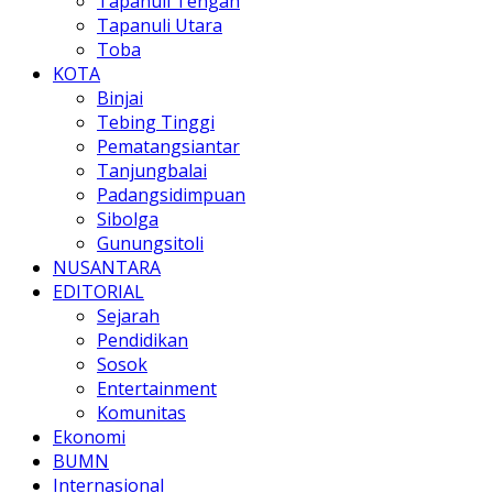
Tapanuli Tengah
Tapanuli Utara
Toba
KOTA
Binjai
Tebing Tinggi
Pematangsiantar
Tanjungbalai
Padangsidimpuan
Sibolga
Gunungsitoli
NUSANTARA
EDITORIAL
Sejarah
Pendidikan
Sosok
Entertainment
Komunitas
Ekonomi
BUMN
Internasional