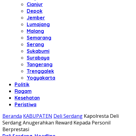
Cianjur
Depok
Jember
Lumajang
Malang
Semarang
Serang
Sukabumi
Surabaya
Tangerang
Trenggalek
Yogyakarta
Politik
Ragam
Kesehatan
Peristiwa
Beranda
KABUPATEN
Deli Serdang
Kapolresta Deli
Serdang Anugerahkan Reward Kepada Personil
Berprestasi