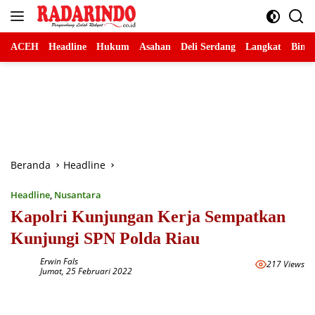
Langsung
ke
konten
ACEH
Headline
Hukum
Asahan
Deli Serdang
Langkat
Binja
Beranda
Headline
Headline
,
Nusantara
Kapolri Kunjungan Kerja Sempatkan
Kunjungi SPN Polda Riau
Erwin Fals
217 Views
Jumat, 25 Februari 2022