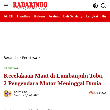
Langsung
ke
konten
ACEH
Headline
Hukum
Asahan
Deli Serdang
Langkat
Binja
Beranda
Peristiwa
Peristiwa
Kecelakaan Maut di Lumbanjulu Toba,
2 Pengendara Motor Meninggal Dunia
Erwin Fals
304 Views
Senin, 22 Juni 2026