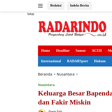
Langsung
Redaksi
Indeks Berita
ke
konten
tutup
Home
Headline
Sumut
ACEH
Me
Internasional
RADARSport
Hukum
Beranda
Nusantara
Nusantara
Keluarga Besar Bapend
dan Fakir Miskin
Erwin Fals