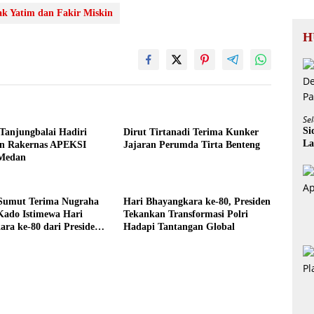
k Yatim dan Fakir Miskin
H
Sel
Si
Tanjungbalai Hadiri
Dirut Tirtanadi Terima Kunker
La
n Rakernas APEKSI
Jajaran Perumda Tirta Benteng
 Medan
Sumut Terima Nugraha
Hari Bhayangkara ke-80, Presiden
Kado Istimewa Hari
Tekankan Transformasi Polri
ra ke-80 dari Presiden
Hadapi Tantangan Global