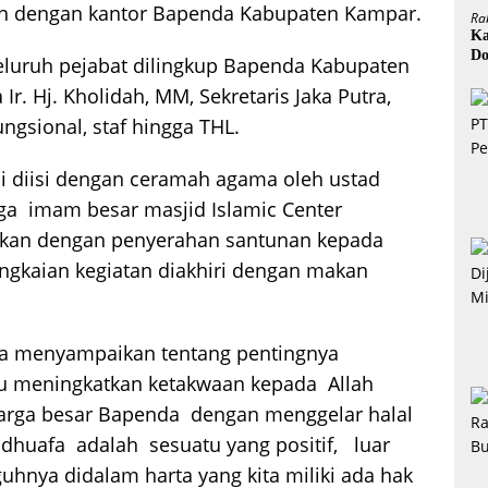
han dengan kantor Bapenda Kabupaten Kampar.
Ra
Ka
Do
eluruh pejabat dilingkup Bapenda Kabupaten
H
r. Hj. Kholidah, MM, Sekretaris Jaka Putra,
ngsional, staf hingga THL.
ini diisi dengan ceramah agama oleh ustad
a imam besar masjid Islamic Center
utkan dengan penyerahan santunan kepada
gkaian kegiatan diakhiri dengan makan
ya menyampaikan tentang pentingnya
lu meningkatkan ketakwaan kepada Allah
uarga besar Bapenda dengan menggelar halal
dhuafa adalah sesuatu yang positif, luar
guhnya didalam harta yang kita miliki ada hak