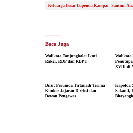
Keluarga Besar Bapenda Kampar Santuni Ana
Baca Juga
Walikota Tanjungbalai Ikuti
Walikota 
Raker, RDP dan RDPU
Penutupa
XVIII di
Dirut Perumda Tirtanadi Terima
Kapolda 
Kunker Jajaran Direksi dan
Sakanti, 
Dewan Pengawas
Bhayangka
RI