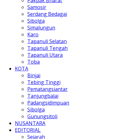
Pakpak Bharat
Samosir
Serdang Bedagai
Sibolga
Simalungun
Karo
Tapanuli Selatan
Tapanuli Tengah
Tapanuli Utara
Toba
KOTA
Binjai
Tebing Tinggi
Pematangsiantar
Tanjungbalai
Padangsidimpuan
Sibolga
Gunungsitoli
NUSANTARA
EDITORIAL
Sejarah