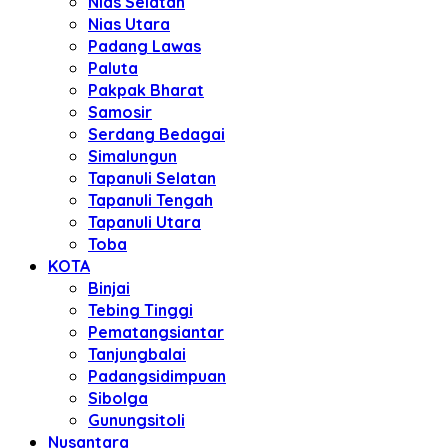
Nias Selatan
Nias Utara
Padang Lawas
Paluta
Pakpak Bharat
Samosir
Serdang Bedagai
Simalungun
Tapanuli Selatan
Tapanuli Tengah
Tapanuli Utara
Toba
KOTA
Binjai
Tebing Tinggi
Pematangsiantar
Tanjungbalai
Padangsidimpuan
Sibolga
Gunungsitoli
Nusantara