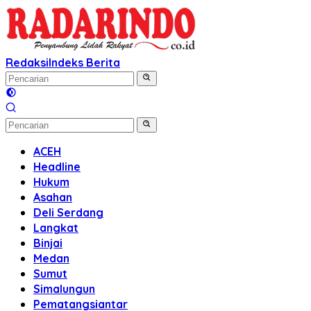
Langsung
ke
konten
Redaksi
Indeks Berita
ACEH
Headline
Hukum
Asahan
Deli Serdang
Langkat
Binjai
Medan
Sumut
Simalungun
Pematangsiantar