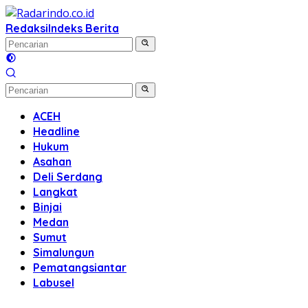
Langsung
ke
Redaksi
Indeks Berita
konten
ACEH
Headline
Hukum
Asahan
Deli Serdang
Langkat
Binjai
Medan
Sumut
Simalungun
Pematangsiantar
Labusel