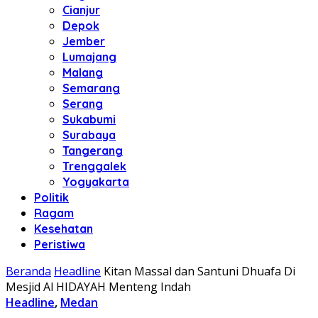
Cianjur
Depok
Jember
Lumajang
Malang
Semarang
Serang
Sukabumi
Surabaya
Tangerang
Trenggalek
Yogyakarta
Politik
Ragam
Kesehatan
Peristiwa
Beranda
Headline
Kitan Massal dan Santuni Dhuafa Di
Mesjid Al HIDAYAH Menteng Indah
Headline
,
Medan