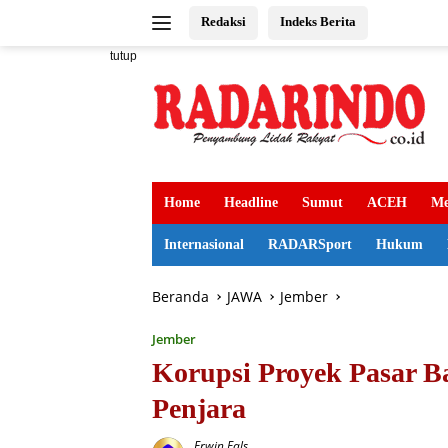
Langsung
Redaksi
Indeks Berita
ke
konten
tutup
Home
Headline
Sumut
ACEH
Me
Internasional
RADARSport
Hukum
Beranda
JAWA
Jember
Jember
Korupsi Proyek Pasar B
Penjara
Erwin Fals