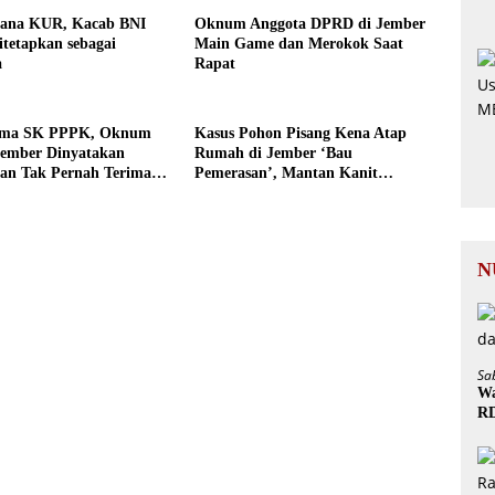
ana KUR, Kacab BNI
Oknum Anggota DPRD di Jember
tetapkan sebagai
Main Game dan Merokok Saat
a
Rapat
rima SK PPPK, Oknum
Kasus Pohon Pisang Kena Atap
Jember Dinyatakan
Rumah di Jember ‘Bau
dan Tak Pernah Terima
Pemerasan’, Mantan Kanit
Reskrim Diduga Terlibat
N
Sa
Wa
R