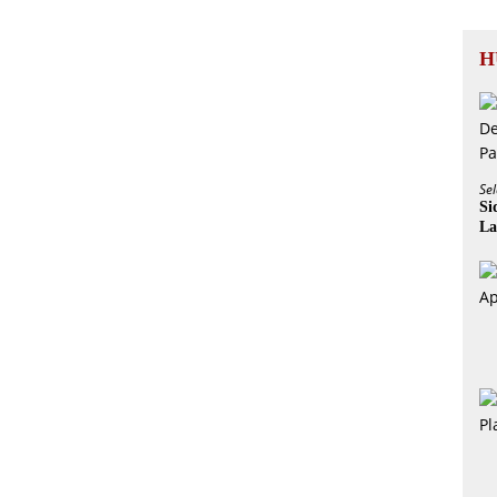
H
Sel
Si
La