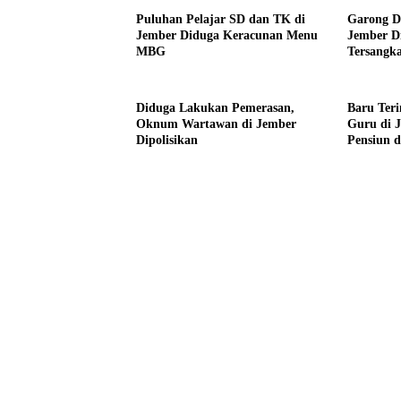
Puluhan Pelajar SD dan TK di
Garong D
Jember Diduga Keracunan Menu
Jember Di
MBG
Tersangk
Diduga Lakukan Pemerasan,
Baru Te
Oknum Wartawan di Jember
Guru di 
Dipolisikan
Pensiun 
Gaji