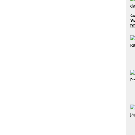
Sa
Wa
R