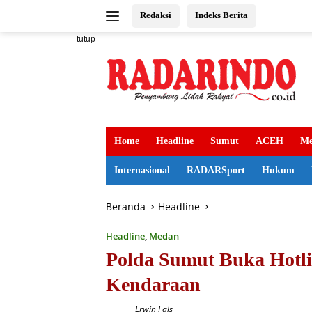
Langsung
Redaksi
Indeks Berita
ke
konten
tutup
Home
Headline
Sumut
ACEH
Me
Internasional
RADARSport
Hukum
Beranda
Headline
Headline
,
Medan
Polda Sumut Buka Hotl
Kendaraan
Erwin Fals