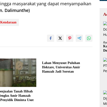
hingga masyarakat yang dapat menyampaikan
. Dalimunthe)
A
 Kendaraan
Ra
Ka
Do
H
Lahan Menyusut Puluhan
Hektare, Universitas Amir
Hamzah Jadi Sorotan
enjualan Tanah Hibah
Tengku Amir Hamzah
 Penyidik Diminta Usut