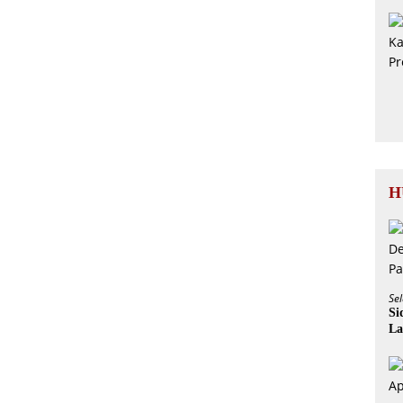
H
Sel
Si
La