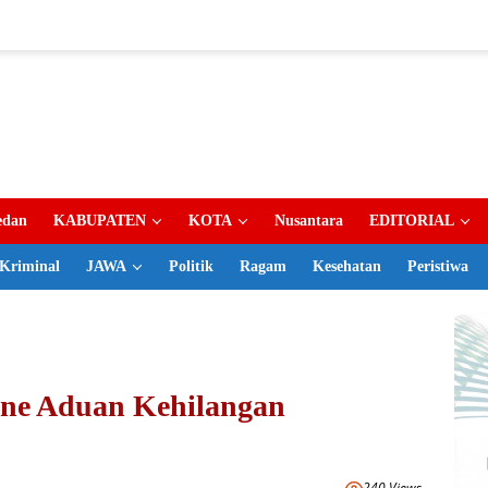
dan
KABUPATEN
KOTA
Nusantara
EDITORIAL
Kriminal
JAWA
Politik
Ragam
Kesehatan
Peristiwa
ine Aduan Kehilangan
240 Views