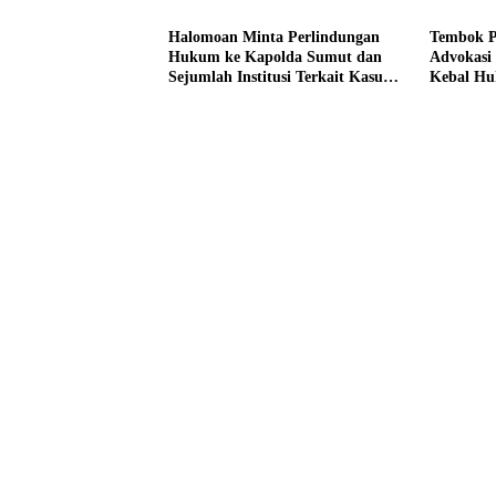
Halomoan Minta Perlindungan
Tembok P
Hukum ke Kapolda Sumut dan
Advokasi
Sejumlah Institusi Terkait Kasus
Kebal H
PT Sompo