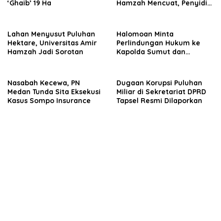
‘Ghaib’ 19 Ha
Hamzah Mencuat, Penyidik
Diminta Usut
Lahan Menyusut Puluhan
Halomoan Minta
Hektare, Universitas Amir
Perlindungan Hukum ke
Hamzah Jadi Sorotan
Kapolda Sumut dan
Sejumlah Institusi Terkait
Kasus PT Sompo
Nasabah Kecewa, PN
Dugaan Korupsi Puluhan
Medan Tunda Sita Eksekusi
Miliar di Sekretariat DPRD
Kasus Sompo Insurance
Tapsel Resmi Dilaporkan