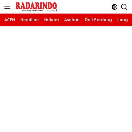
Langsung
ke
konten
ACEH
Headline
Hukum
Asahan
Deli Serdang
Langk