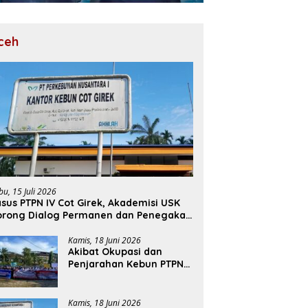
ceh
bu, 15 Juli 2026
sus PTPN IV Cot Girek, Akademisi USK
orong Dialog Permanen dan Penegakan
ukum
Kamis, 18 Juni 2026
Akibat Okupasi dan
Penjarahan Kebun PTPN
Cot Girek, Perekonomian
Ribuan Pekerja
Terdampak
Kamis, 18 Juni 2026