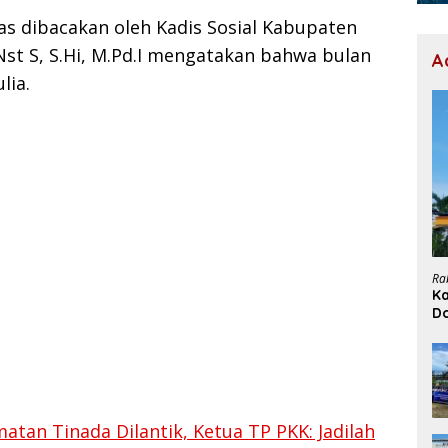
s dibacakan oleh Kadis Sosial Kabupaten
st S, S.Hi, M.Pd.I mengatakan bahwa bulan
A
lia.
Ra
Ka
D
H
tan Tinada Dilantik, Ketua TP PKK: Jadilah