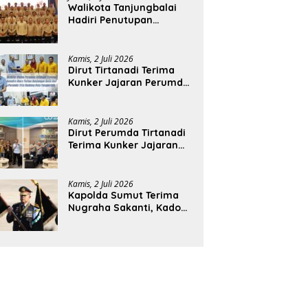
Walikota Tanjungbalai
Hadiri Penutupan
Rakernas APEKSI XVIII di
Medan
Kamis, 2 Juli 2026
Dirut Tirtanadi Terima
Kunker Jajaran Perumda
Tirta Benteng
Kamis, 2 Juli 2026
Dirut Perumda Tirtanadi
Terima Kunker Jajaran
Direksi dan Dewan
Pengawas
Kamis, 2 Juli 2026
Kapolda Sumut Terima
Nugraha Sakanti, Kado
Istimewa Hari
Bhayangkara ke-80 dari
Presiden RI