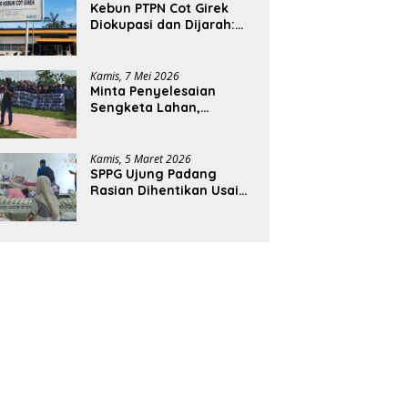
Kebun PTPN Cot Girek
Diokupasi dan Dijarah:
Pekerja Menderita,
Negara Rugi Miliaran
Rupiah
Kamis, 7 Mei 2026
Minta Penyelesaian
Sengketa Lahan,
Ratusan Karyawan PTPN
Geruduk Kantor Bupati
Aceh Utara
Kamis, 5 Maret 2026
SPPG Ujung Padang
Rasian Dihentikan Usai
Pelajar di Aceh Selatan
Keracunan MBG