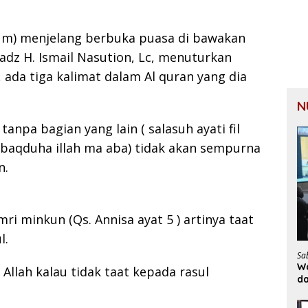
tum) menjelang berbuka puasa di bawakan
dz H. Ismail Nasution, Lc, menuturkan
 ada tiga kalimat dalam Al quran yang dia
N
anpa bagian yang lain ( salasuh ayati fil
baqduha illah ma aba) tidak akan sempurna
n.
amri minkun (Qs. Annisa ayat 5 ) artinya taat
l.
Sa
Wa
Allah kalau tidak taat kepada rasul
d