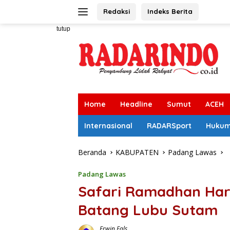
Langsung
Redaksi
Indeks Berita
ke
konten
tutup
Home
Headline
Sumut
ACEH
Internasional
RADARSport
Huku
Beranda
KABUPATEN
Padang Lawas
Padang Lawas
Safari Ramadhan Har
Batang Lubu Sutam
Erwin Fals