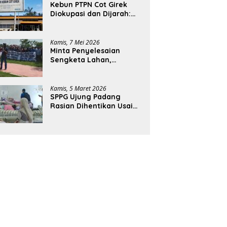
Kebun PTPN Cot Girek
Diokupasi dan Dijarah:
Pekerja Menderita,
Negara Rugi Miliaran
Rupiah
Kamis, 7 Mei 2026
Minta Penyelesaian
Sengketa Lahan,
Ratusan Karyawan PTPN
Geruduk Kantor Bupati
Aceh Utara
Kamis, 5 Maret 2026
SPPG Ujung Padang
Rasian Dihentikan Usai
Pelajar di Aceh Selatan
Keracunan MBG