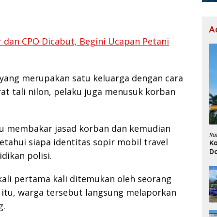
A
 dan CPO Dicabut, Begini Ucapan Petani
 yang merupakan satu keluarga dengan cara
rat tali nilon, pelaku juga menusuk korban
ku membakar jasad korban dan kemudian
Ra
tahui siapa identitas sopir mobil travel
Ka
D
dikan polisi.
H
ali pertama kali ditemukan oleh seorang
 itu, warga tersebut langsung melaporkan
g.