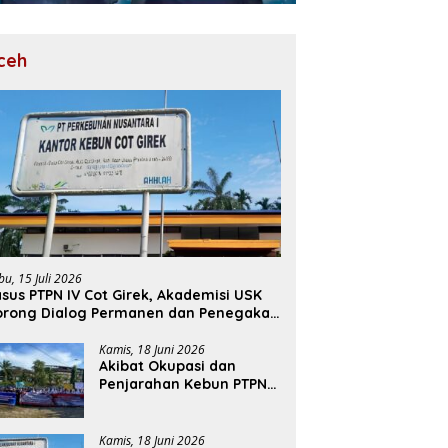
ceh
bu, 15 Juli 2026
sus PTPN IV Cot Girek, Akademisi USK
orong Dialog Permanen dan Penegakan
ukum
Kamis, 18 Juni 2026
Akibat Okupasi dan
Penjarahan Kebun PTPN
Cot Girek, Perekonomian
Ribuan Pekerja
Terdampak
Kamis, 18 Juni 2026