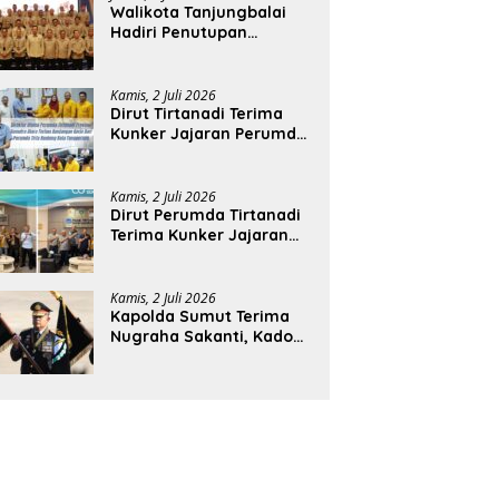
Walikota Tanjungbalai
Hadiri Penutupan
Rakernas APEKSI XVIII di
Medan
Kamis, 2 Juli 2026
Dirut Tirtanadi Terima
Kunker Jajaran Perumda
Tirta Benteng
Kamis, 2 Juli 2026
Dirut Perumda Tirtanadi
Terima Kunker Jajaran
Direksi dan Dewan
Pengawas
Kamis, 2 Juli 2026
Kapolda Sumut Terima
Nugraha Sakanti, Kado
Istimewa Hari
Bhayangkara ke-80 dari
Presiden RI