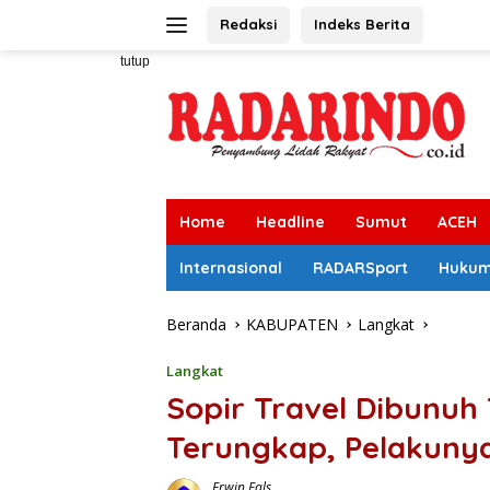
Langsung
Redaksi
Indeks Berita
ke
konten
tutup
Home
Headline
Sumut
ACEH
Internasional
RADARSport
Huku
Beranda
KABUPATEN
Langkat
Langkat
Sopir Travel Dibunuh
Terungkap, Pelakuny
Erwin Fals