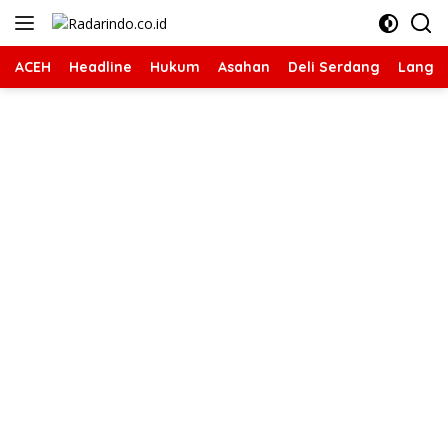
Langsung
ke
konten
ACEH
Headline
Hukum
Asahan
Deli Serdang
Langk