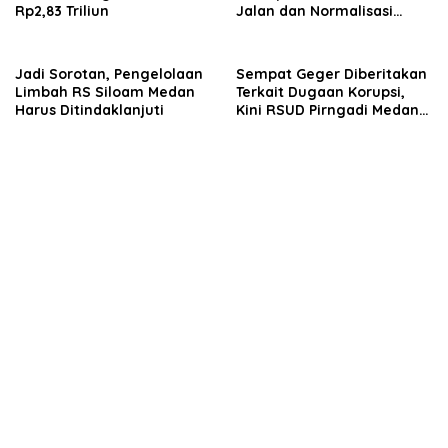
Rp2,83 Triliun
Jalan dan Normalisasi
Drainase di Medan
Jadi Sorotan, Pengelolaan
Sempat Geger Diberitakan
Limbah RS Siloam Medan
Terkait Dugaan Korupsi,
Harus Ditindaklanjuti
Kini RSUD Pirngadi Medan
Digeledah Kejari