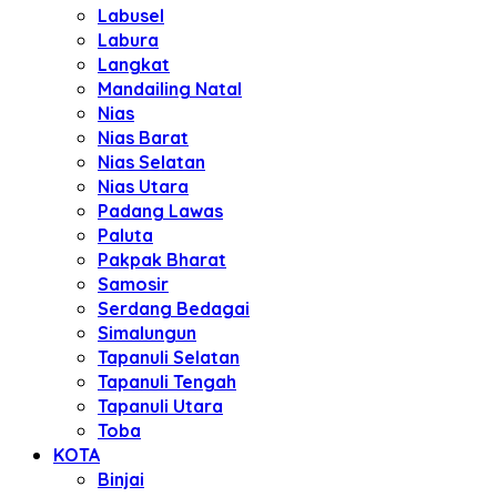
Labusel
Labura
Langkat
Mandailing Natal
Nias
Nias Barat
Nias Selatan
Nias Utara
Padang Lawas
Paluta
Pakpak Bharat
Samosir
Serdang Bedagai
Simalungun
Tapanuli Selatan
Tapanuli Tengah
Tapanuli Utara
Toba
KOTA
Binjai