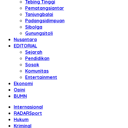
Tebing Tinggi
Pematangsiantar
Tanjungbalai
Padangsidimpuan
Sibolga
Gunungsitoli
Nusantara
EDITORIAL
Sejarah
Pendidikan
Sosok
Komunitas
Entertainment
Ekonomi
Opini
BUMN
Internasional
RADARSport
Hukum
Kriminal