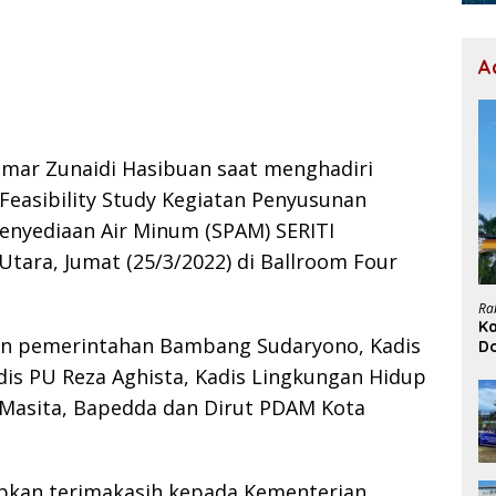
A
 Umar Zunaidi Hasibuan saat menghadiri
easibility Study Kegiatan Penyusunan
nyediaan Air Minum (SPAM) SERITI
Utara, Jumat (25/3/2022) di Ballroom Four
Ra
Ka
ten pemerintahan Bambang Sudaryono, Kadis
D
H
dis PU Reza Aghista, Kadis Lingkungan Hidup
 Masita, Bapedda dan Dirut PDAM Kota
pkan terimakasih kepada Kementerian