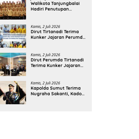
Walikota Tanjungbalai
Hadiri Penutupan
Rakernas APEKSI XVIII di
Medan
Kamis, 2 Juli 2026
Dirut Tirtanadi Terima
Kunker Jajaran Perumda
Tirta Benteng
Kamis, 2 Juli 2026
Dirut Perumda Tirtanadi
Terima Kunker Jajaran
Direksi dan Dewan
Pengawas
Kamis, 2 Juli 2026
Kapolda Sumut Terima
Nugraha Sakanti, Kado
Istimewa Hari
Bhayangkara ke-80 dari
Presiden RI