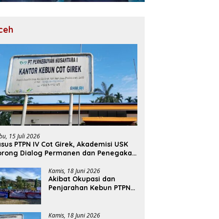
ceh
bu, 15 Juli 2026
sus PTPN IV Cot Girek, Akademisi USK
orong Dialog Permanen dan Penegakan
ukum
Kamis, 18 Juni 2026
Akibat Okupasi dan
Penjarahan Kebun PTPN
Cot Girek, Perekonomian
Ribuan Pekerja
Terdampak
Kamis, 18 Juni 2026