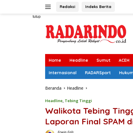
Langsung
Redaksi
Indeks Berita
ke
konten
tutup
Home
Headline
Sumut
ACEH
Internasional
RADARSport
Huku
Beranda
Headline
Headline
,
Tebing Tinggi
Walikota Tebing Ting
Laporan Final SPAM d
Erwin Fals