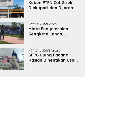
Kebun PTPN Cot Girek
Diokupasi dan Dijarah:
Pekerja Menderita,
Negara Rugi Miliaran
Rupiah
Kamis, 7 Mei 2026
Minta Penyelesaian
Sengketa Lahan,
Ratusan Karyawan PTPN
Geruduk Kantor Bupati
Aceh Utara
Kamis, 5 Maret 2026
SPPG Ujung Padang
Rasian Dihentikan Usai
Pelajar di Aceh Selatan
Keracunan MBG