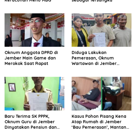
Oknum Anggota DPRD di
Diduga Lakukan
Jember Main Game dan
Pemerasan, Oknum
Merokok Saat Rapat
Wartawan di Jember
Dipolisikan
Baru Terima SK PPPK,
Kasus Pohon Pisang Kena
Oknum Guru di Jember
Atap Rumah di Jember
Dinyatakan Pensiun dan
‘Bau Pemerasan’, Mantan
Tak Pernah Terima Gaji
Kanit Reskrim Diduga