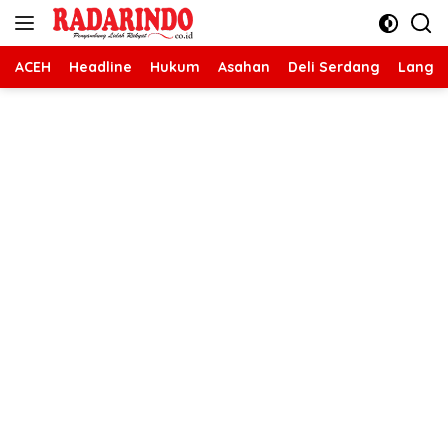
Langsung
ke
konten
ACEH
Headline
Hukum
Asahan
Deli Serdang
Langk