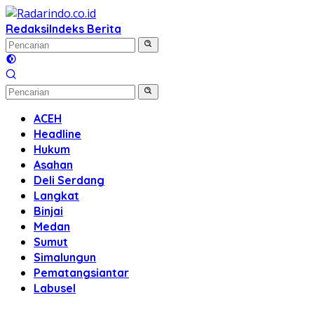
Langsung
ke
Redaksi
Indeks Berita
konten
ACEH
Headline
Hukum
Asahan
Deli Serdang
Langkat
Binjai
Medan
Sumut
Simalungun
Pematangsiantar
Labusel