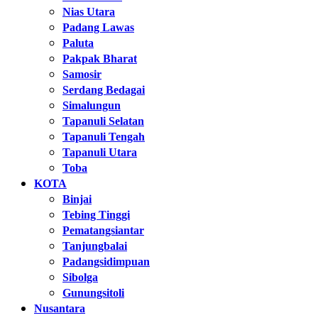
Nias Utara
Padang Lawas
Paluta
Pakpak Bharat
Samosir
Serdang Bedagai
Simalungun
Tapanuli Selatan
Tapanuli Tengah
Tapanuli Utara
Toba
KOTA
Binjai
Tebing Tinggi
Pematangsiantar
Tanjungbalai
Padangsidimpuan
Sibolga
Gunungsitoli
Nusantara