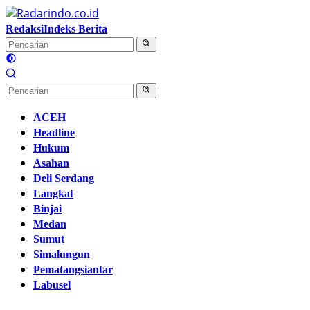
Langsung
ke
Redaksi
Indeks Berita
konten
ACEH
Headline
Hukum
Asahan
Deli Serdang
Langkat
Binjai
Medan
Sumut
Simalungun
Pematangsiantar
Labusel