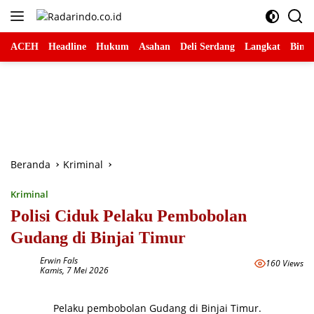
Langsung
ke
konten
ACEH
Headline
Hukum
Asahan
Deli Serdang
Langkat
Binja
Beranda
Kriminal
Kriminal
Polisi Ciduk Pelaku Pembobolan
Gudang di Binjai Timur
Erwin Fals
160 Views
Kamis, 7 Mei 2026
Pelaku pembobolan Gudang di Binjai Timur.