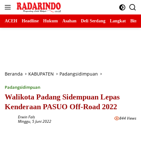
Langsung
ke
konten
ACEH
Headline
Hukum
Asahan
Deli Serdang
Langkat
Binja
Beranda
KABUPATEN
Padangsidimpuan
Padangsidimpuan
Walikota Padang Sidempuan Lepas
Kenderaan PASUO Off-Road 2022
Erwin Fals
844 Views
Minggu, 5 Juni 2022