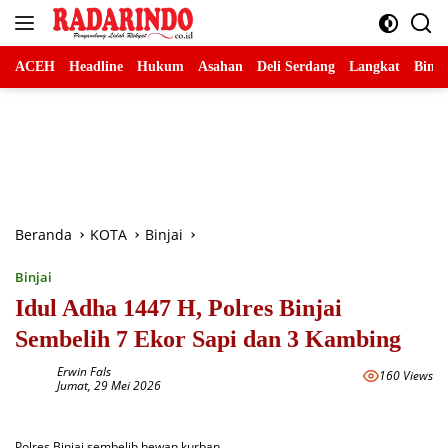
Langsung
ke
konten
ACEH
Headline
Hukum
Asahan
Deli Serdang
Langkat
Binja
Beranda
KOTA
Binjai
Binjai
Idul Adha 1447 H, Polres Binjai
Sembelih 7 Ekor Sapi dan 3 Kambing
Erwin Fals
160 Views
Jumat, 29 Mei 2026
Polres Binjai sembelih hewan kurban.