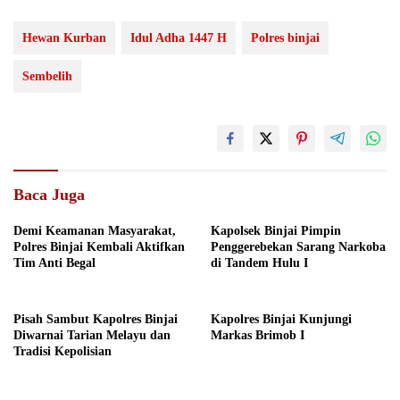
Hewan Kurban
Idul Adha 1447 H
Polres binjai
Sembelih
Baca Juga
Demi Keamanan Masyarakat,
Kapolsek Binjai Pimpin
Polres Binjai Kembali Aktifkan
Penggerebekan Sarang Narkoba
Tim Anti Begal
di Tandem Hulu I
Pisah Sambut Kapolres Binjai
Kapolres Binjai Kunjungi
Diwarnai Tarian Melayu dan
Markas Brimob I
Tradisi Kepolisian