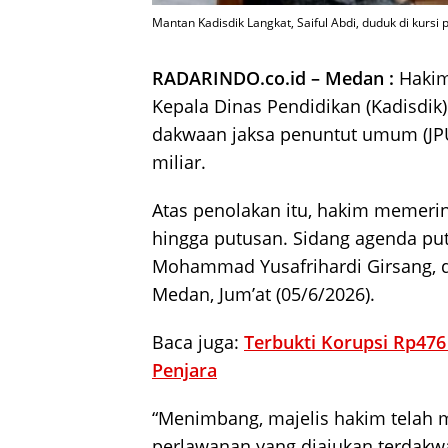
Mantan Kadisdik Langkat, Saiful Abdi, duduk di kursi 
RADARINDO.co.id – Medan :
Hakim
Kepala Dinas Pendidikan (Kadisdik)
dakwaan jaksa penuntut umum (JPU
miliar.
Atas penolakan itu, hakim memerin
hingga putusan. Sidang agenda put
Mohammad Yusafrihardi Girsang, di
Medan, Jum’at (05/6/2026).
Baca juga:
Terbukti Korupsi Rp476
Penjara
“Menimbang, majelis hakim telah 
perlawanan yang diajukan terdakwa