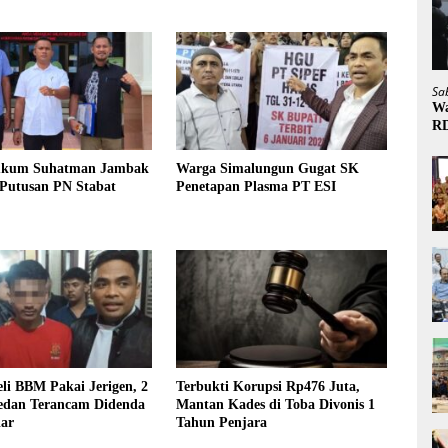
Sa
Wa
R
ukum Suhatman Jambak
Warga Simalungun Gugat SK
 Putusan PN Stabat
Penetapan Plasma PT ESI
li BBM Pakai Jerigen, 2
Terbukti Korupsi Rp476 Juta,
dan Terancam Didenda
Mantan Kades di Toba Divonis 1
iar
Tahun Penjara