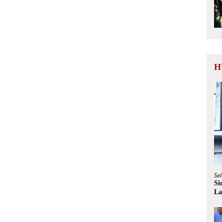
H
Sel
Si
La