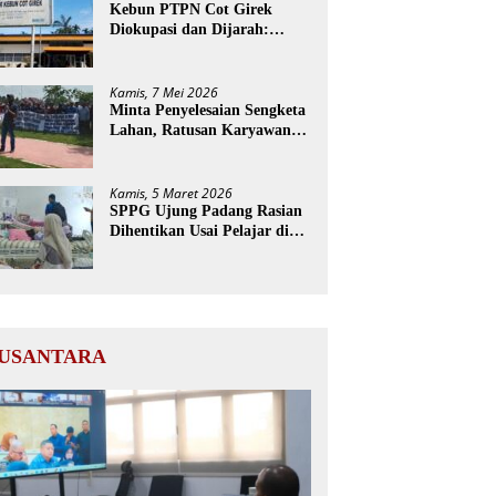
Kebun PTPN Cot Girek
Diokupasi dan Dijarah:
Pekerja Menderita, Negara
Rugi Miliaran Rupiah
Kamis, 7 Mei 2026
Minta Penyelesaian Sengketa
Lahan, Ratusan Karyawan
PTPN Geruduk Kantor
Bupati Aceh Utara
Kamis, 5 Maret 2026
SPPG Ujung Padang Rasian
Dihentikan Usai Pelajar di
Aceh Selatan Keracunan
MBG
USANTARA