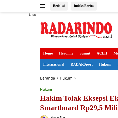
Langsung
Redaksi
Indeks Berita
ke
konten
tutup
Home
Headline
Sumut
ACEH
Me
Internasional
RADARSport
Hukum
Beranda
Hukum
Hukum
Hakim Tolak Eksepsi Ek
Smartboard Rp29,5 Mili
Erwin Fals