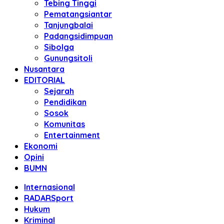
Tebing Tinggi
Pematangsiantar
Tanjungbalai
Padangsidimpuan
Sibolga
Gunungsitoli
Nusantara
EDITORIAL
Sejarah
Pendidikan
Sosok
Komunitas
Entertainment
Ekonomi
Opini
BUMN
Internasional
RADARSport
Hukum
Kriminal