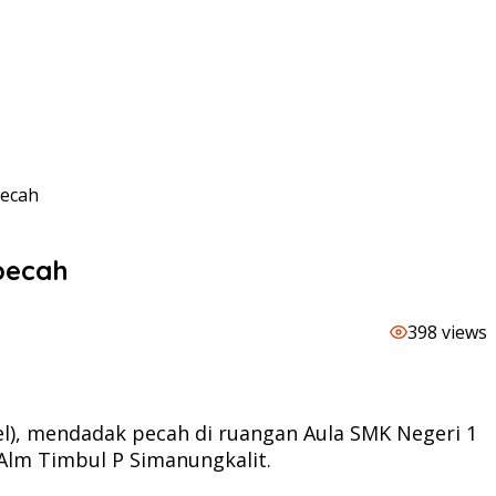
pecah
pecah
398 views
l), mendadak pecah di ruangan Aula SMK Negeri 1
lm Timbul P Simanungkalit.