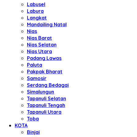
Labusel
Labura
Langkat
Mandailing Natal
Nias
Nias Barat
Nias Selatan
Nias Utara
Padang Lawas
Paluta
Pakpak Bharat
Samosir
Serdang Bedagai
Simalungun
Tapanuli Selatan
Tapanuli Tengah
Tapanuli Utara
Toba
KOTA
Binjai