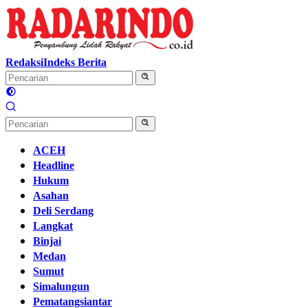
Langsung
ke
konten
Redaksi
Indeks Berita
ACEH
Headline
Hukum
Asahan
Deli Serdang
Langkat
Binjai
Medan
Sumut
Simalungun
Pematangsiantar