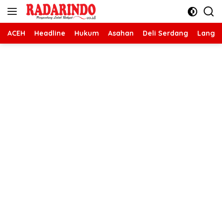
Langsung
ke
konten
ACEH
Headline
Hukum
Asahan
Deli Serdang
Langk