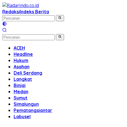
Langsung
ke
Redaksi
Indeks Berita
konten
ACEH
Headline
Hukum
Asahan
Deli Serdang
Langkat
Binjai
Medan
Sumut
Simalungun
Pematangsiantar
Labusel