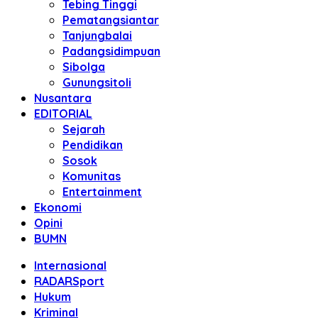
Tebing Tinggi
Pematangsiantar
Tanjungbalai
Padangsidimpuan
Sibolga
Gunungsitoli
Nusantara
EDITORIAL
Sejarah
Pendidikan
Sosok
Komunitas
Entertainment
Ekonomi
Opini
BUMN
Internasional
RADARSport
Hukum
Kriminal