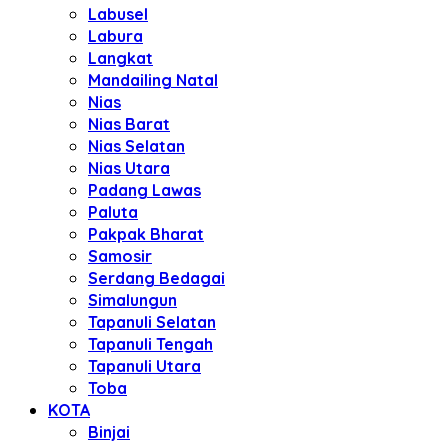
Labusel
Labura
Langkat
Mandailing Natal
Nias
Nias Barat
Nias Selatan
Nias Utara
Padang Lawas
Paluta
Pakpak Bharat
Samosir
Serdang Bedagai
Simalungun
Tapanuli Selatan
Tapanuli Tengah
Tapanuli Utara
Toba
KOTA
Binjai