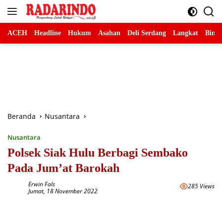
Langsung
ke
konten
ACEH
Headline
Hukum
Asahan
Deli Serdang
Langkat
Binja
Beranda
Nusantara
Nusantara
Polsek Siak Hulu Berbagi Sembako
Pada Jum’at Barokah
Erwin Fals
285 Views
Jumat, 18 November 2022