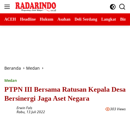
Langsung
ke
konten
ACEH
Headline
Hukum
Asahan
Deli Serdang
Langkat
Binja
Beranda
Medan
Medan
PTPN III Bersama Ratusan Kepala Desa
Bersinergi Jaga Aset Negara
Erwin Fals
303 Views
Rabu, 13 Juli 2022