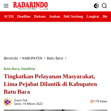
Langsung
ke
konten
ACEH
Headline
Hukum
Asahan
Deli Serdang
Langkat
Binja
Beranda
KABUPATEN
Batu Bara
Batu Bara
,
Headline
Tingkatkan Pelayanan Masyarakat,
Lima Pejabat Dilantik di Kabupaten
Batu Bara
Erwin Fals
179 Views
Senin, 14 Maret 2022