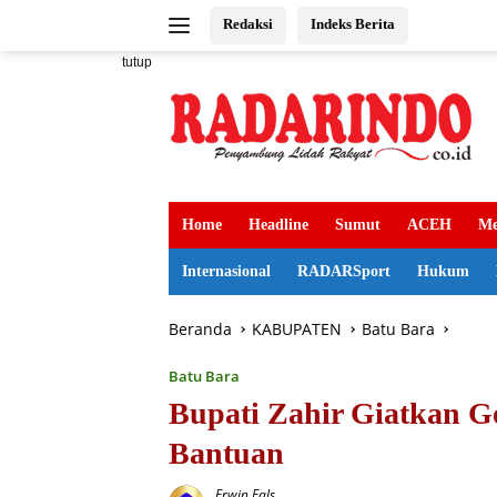
Langsung
Redaksi
Indeks Berita
ke
konten
tutup
Home
Headline
Sumut
ACEH
Me
Internasional
RADARSport
Hukum
Beranda
KABUPATEN
Batu Bara
Batu Bara
Bupati Zahir Giatkan G
Bantuan
Erwin Fals