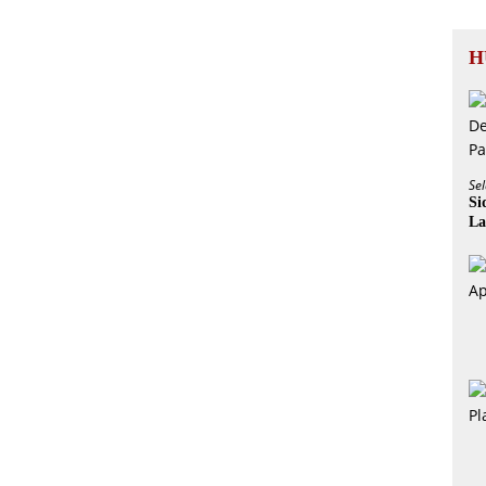
H
Sel
Si
La