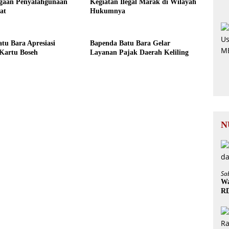
gaan Penyalahgunaan
Kegiatan Ilegal Marak di Wilayah
at
Hukumnya
tu Bara Apresiasi
Bapenda Batu Bara Gelar
Kartu Boseh
Layanan Pajak Daerah Keliling
N
Sa
Wa
R