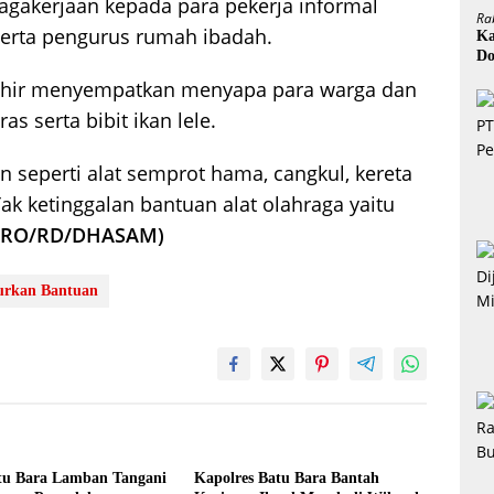
agakerjaan kepada para pekerja informal
Ra
 serta pengurus rumah ibadah.
Ka
Do
H
Zahir menyempatkan menyapa para warga dan
 serta bibit ikan lele.
an seperti alat semprot hama, cangkul, kereta
Tak ketinggalan bantuan alat olahraga yaitu
KRO/RD/DHASAM)
lurkan Bantuan
atu Bara Lamban Tangani
Kapolres Batu Bara Bantah