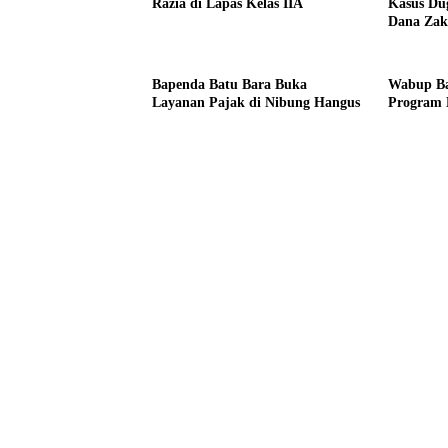
Razia di Lapas Kelas IIA
Kasus Du
Dana Zak
Bapenda Batu Bara Buka
Wabup Ba
Layanan Pajak di Nibung Hangus
Program 