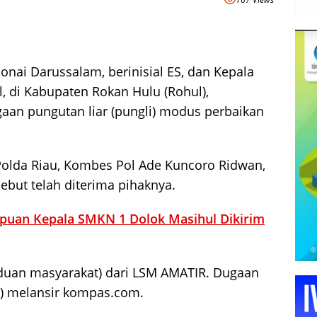
nai Darussalam, berinisial ES, dan Kepala
l, di Kabupaten Rokan Hulu (Rohul),
gaan pungutan liar (pungli) modus perbaikan
Polda Riau, Kombes Pol Ade Kuncoro Ridwan,
but telah diterima pihaknya.
puan Kepala SMKN 1 Dolok Masihul Dikirim
duan masyarakat) dari LSM AMATIR. Dugaan
25) melansir kompas.com.