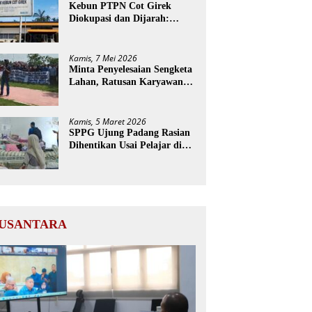
Kebun PTPN Cot Girek
Diokupasi dan Dijarah:
Pekerja Menderita, Negara
Rugi Miliaran Rupiah
Kamis, 7 Mei 2026
Minta Penyelesaian Sengketa
Lahan, Ratusan Karyawan
PTPN Geruduk Kantor
Bupati Aceh Utara
Kamis, 5 Maret 2026
SPPG Ujung Padang Rasian
Dihentikan Usai Pelajar di
Aceh Selatan Keracunan
MBG
USANTARA