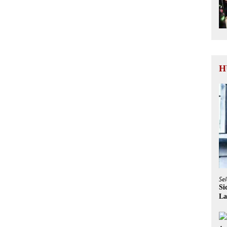
H
Sel
Si
La