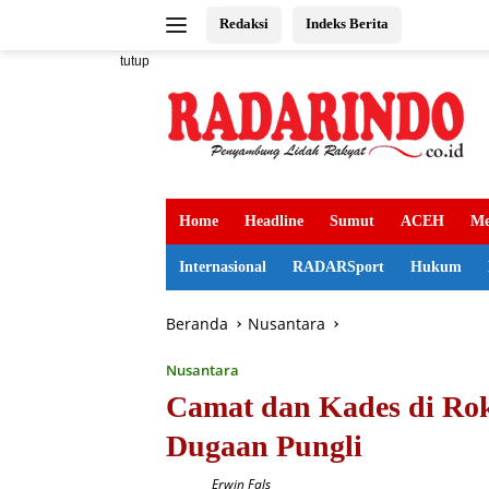
Langsung
Redaksi
Indeks Berita
ke
konten
tutup
Home
Headline
Sumut
ACEH
Me
Internasional
RADARSport
Hukum
Beranda
Nusantara
Nusantara
Camat dan Kades di Ro
Dugaan Pungli
Erwin Fals