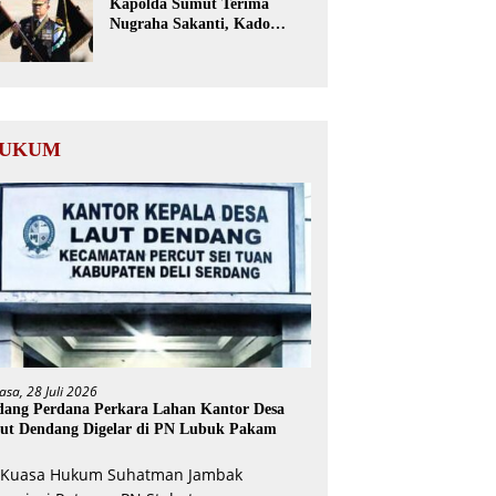
Kapolda Sumut Terima
Nugraha Sakanti, Kado
Istimewa Hari Bhayangkara
ke-80 dari Presiden RI
UKUM
asa, 28 Juli 2026
dang Perdana Perkara Lahan Kantor Desa
ut Dendang Digelar di PN Lubuk Pakam