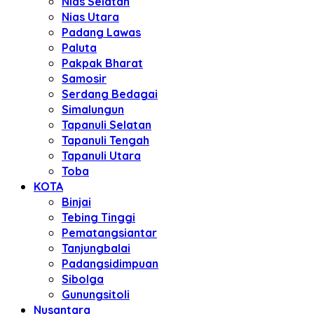
Nias Selatan
Nias Utara
Padang Lawas
Paluta
Pakpak Bharat
Samosir
Serdang Bedagai
Simalungun
Tapanuli Selatan
Tapanuli Tengah
Tapanuli Utara
Toba
KOTA
Binjai
Tebing Tinggi
Pematangsiantar
Tanjungbalai
Padangsidimpuan
Sibolga
Gunungsitoli
Nusantara