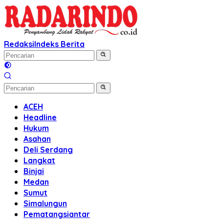
Langsung
ke
konten
Redaksi
Indeks Berita
ACEH
Headline
Hukum
Asahan
Deli Serdang
Langkat
Binjai
Medan
Sumut
Simalungun
Pematangsiantar