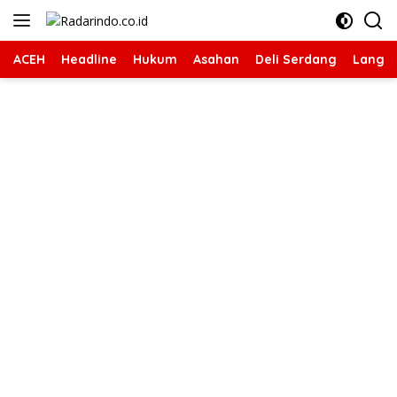
Langsung
ke
konten
ACEH
Headline
Hukum
Asahan
Deli Serdang
Langk