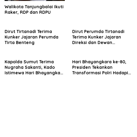
Walikota Tanjungbalai Ikuti
Raker, RDP dan RDPU
Dirut Tirtanadi Terima
Dirut Perumda Tirtanadi
Kunker Jajaran Perumda
Terima Kunker Jajaran
Tirta Benteng
Direksi dan Dewan
Pengawas
Kapolda Sumut Terima
Hari Bhayangkara ke-80,
Nugraha Sakanti, Kado
Presiden Tekankan
Istimewa Hari Bhayangkara
Transformasi Polri Hadapi
ke-80 dari Presiden RI
Tantangan Global