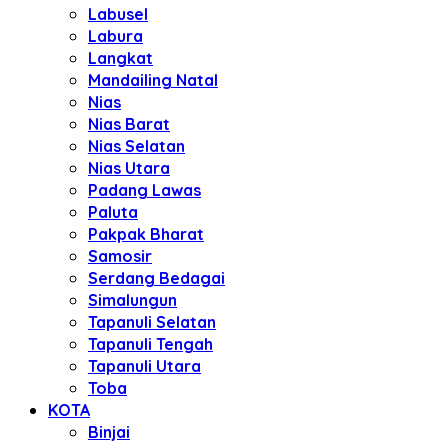
Labusel
Labura
Langkat
Mandailing Natal
Nias
Nias Barat
Nias Selatan
Nias Utara
Padang Lawas
Paluta
Pakpak Bharat
Samosir
Serdang Bedagai
Simalungun
Tapanuli Selatan
Tapanuli Tengah
Tapanuli Utara
Toba
KOTA
Binjai