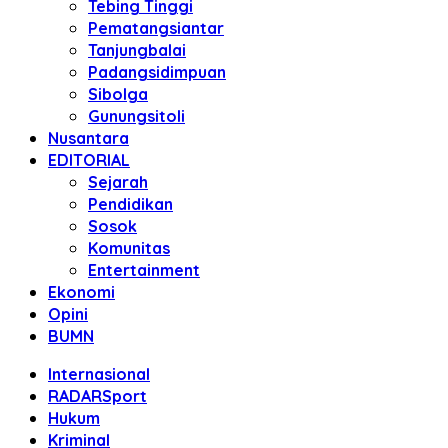
Tebing Tinggi
Pematangsiantar
Tanjungbalai
Padangsidimpuan
Sibolga
Gunungsitoli
Nusantara
EDITORIAL
Sejarah
Pendidikan
Sosok
Komunitas
Entertainment
Ekonomi
Opini
BUMN
Internasional
RADARSport
Hukum
Kriminal