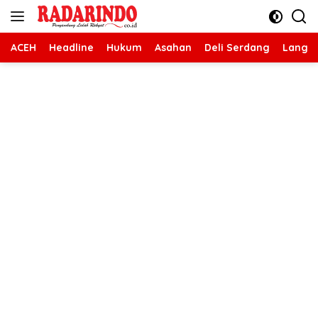
Langsung
ke
konten
ACEH
Headline
Hukum
Asahan
Deli Serdang
Langk