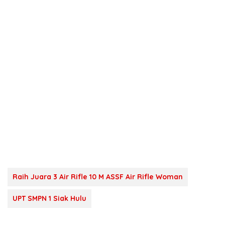
Raih Juara 3 Air Rifle 10 M ASSF Air Rifle Woman
UPT SMPN 1 Siak Hulu