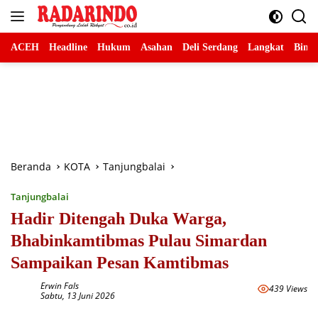
Langsung
ke
konten
ACEH
Headline
Hukum
Asahan
Deli Serdang
Langkat
Binja
Beranda
KOTA
Tanjungbalai
Tanjungbalai
Hadir Ditengah Duka Warga,
Bhabinkamtibmas Pulau Simardan
Sampaikan Pesan Kamtibmas
Erwin Fals
439 Views
Sabtu, 13 Juni 2026