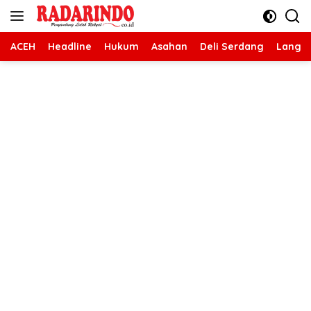
Langsung
ke
konten
ACEH
Headline
Hukum
Asahan
Deli Serdang
Langk