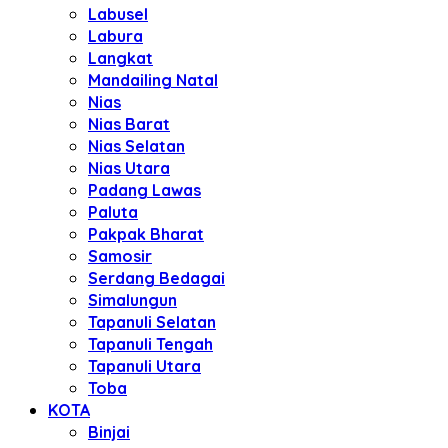
Labusel
Labura
Langkat
Mandailing Natal
Nias
Nias Barat
Nias Selatan
Nias Utara
Padang Lawas
Paluta
Pakpak Bharat
Samosir
Serdang Bedagai
Simalungun
Tapanuli Selatan
Tapanuli Tengah
Tapanuli Utara
Toba
KOTA
Binjai