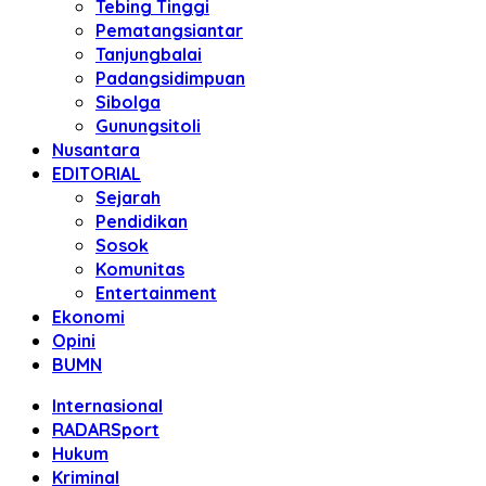
Tebing Tinggi
Pematangsiantar
Tanjungbalai
Padangsidimpuan
Sibolga
Gunungsitoli
Nusantara
EDITORIAL
Sejarah
Pendidikan
Sosok
Komunitas
Entertainment
Ekonomi
Opini
BUMN
Internasional
RADARSport
Hukum
Kriminal