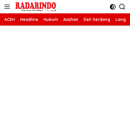
Langsung
ke
konten
ACEH
Headline
Hukum
Asahan
Deli Serdang
Langk