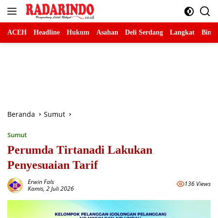
Langsung
ke
konten
ACEH
Headline
Hukum
Asahan
Deli Serdang
Langkat
Binja
Beranda
Sumut
Sumut
Perumda Tirtanadi Lakukan
Penyesuaian Tarif
Erwin Fals
136 Views
Kamis, 2 Juli 2026