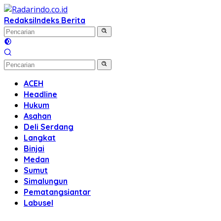
Langsung
ke
Redaksi
Indeks Berita
konten
ACEH
Headline
Hukum
Asahan
Deli Serdang
Langkat
Binjai
Medan
Sumut
Simalungun
Pematangsiantar
Labusel