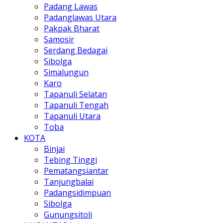
Padang Lawas
Padanglawas Utara
Pakpak Bharat
Samosir
Serdang Bedagai
Sibolga
Simalungun
Karo
Tapanuli Selatan
Tapanuli Tengah
Tapanuli Utara
Toba
KOTA
Binjai
Tebing Tinggi
Pematangsiantar
Tanjungbalai
Padangsidimpuan
Sibolga
Gunungsitoli