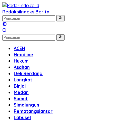
Langsung
ke
Redaksi
Indeks Berita
konten
ACEH
Headline
Hukum
Asahan
Deli Serdang
Langkat
Binjai
Medan
Sumut
Simalungun
Pematangsiantar
Labusel