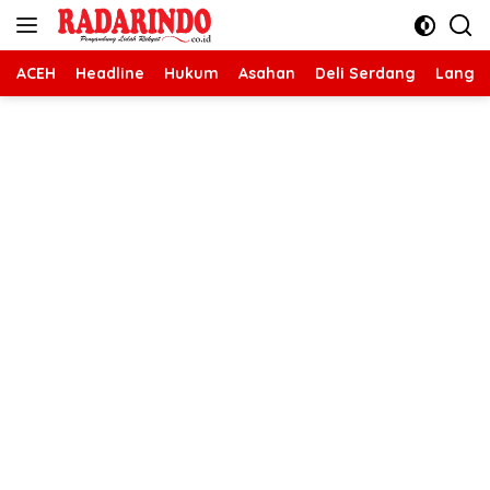
Langsung
ke
konten
ACEH
Headline
Hukum
Asahan
Deli Serdang
Langk