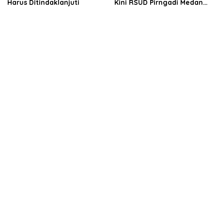
Harus Ditindaklanjuti
Kini RSUD Pirngadi Medan
Digeledah Kejari