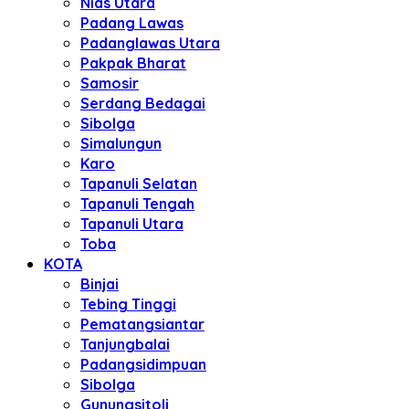
Nias Utara
Padang Lawas
Padanglawas Utara
Pakpak Bharat
Samosir
Serdang Bedagai
Sibolga
Simalungun
Karo
Tapanuli Selatan
Tapanuli Tengah
Tapanuli Utara
Toba
KOTA
Binjai
Tebing Tinggi
Pematangsiantar
Tanjungbalai
Padangsidimpuan
Sibolga
Gunungsitoli