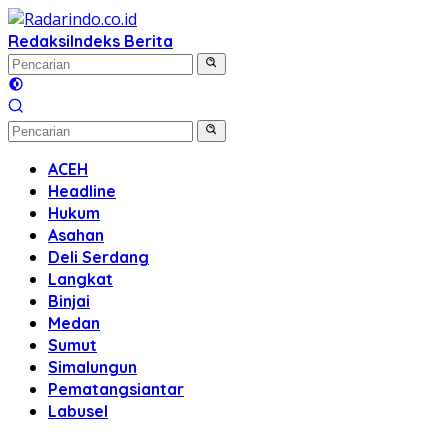
Langsung
ke
Redaksi
Indeks Berita
konten
ACEH
Headline
Hukum
Asahan
Deli Serdang
Langkat
Binjai
Medan
Sumut
Simalungun
Pematangsiantar
Labusel