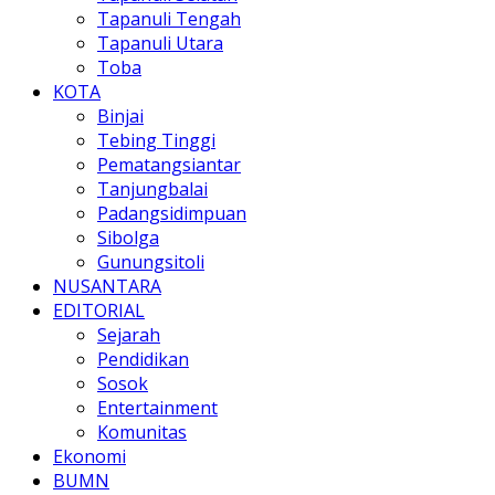
Tapanuli Tengah
Tapanuli Utara
Toba
KOTA
Binjai
Tebing Tinggi
Pematangsiantar
Tanjungbalai
Padangsidimpuan
Sibolga
Gunungsitoli
NUSANTARA
EDITORIAL
Sejarah
Pendidikan
Sosok
Entertainment
Komunitas
Ekonomi
BUMN