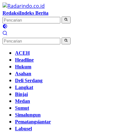
Langsung
ke
Redaksi
Indeks Berita
konten
ACEH
Headline
Hukum
Asahan
Deli Serdang
Langkat
Binjai
Medan
Sumut
Simalungun
Pematangsiantar
Labusel