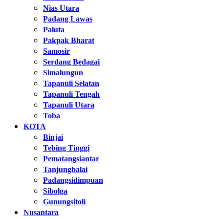
Nias Utara
Padang Lawas
Paluta
Pakpak Bharat
Samosir
Serdang Bedagai
Simalungun
Tapanuli Selatan
Tapanuli Tengah
Tapanuli Utara
Toba
KOTA
Binjai
Tebing Tinggi
Pematangsiantar
Tanjungbalai
Padangsidimpuan
Sibolga
Gunungsitoli
Nusantara