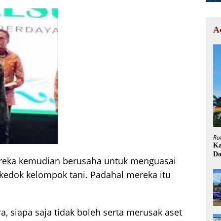
A
Ra
Ka
Do
ereka kemudian berusaha untuk menguasai
H
edok kelompok tani. Padahal mereka itu
a, siapa saja tidak boleh serta merusak aset