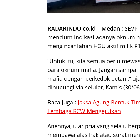
RADARINDO.co.id – Medan :
SEVP B
mencium indikasi adanya oknum m
mengincar lahan HGU aktif milik PT
“Untuk itu, kita semua perlu mew
para oknum mafia. Jangan sampai 
mafia dengan berkedok petani,” u
dihubungi via seluler, Kamis (30/06
Baca Juga :
Jaksa Agung Bentuk Tim
Lembaga RCW Mengejutkan
Anehnya, ujar pria yang selalu ber
membawa alas hak atau surat menyu