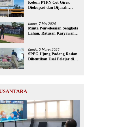
Kebun PTPN Cot Girek
Diokupasi dan Dijarah:
Pekerja Menderita, Negara
Rugi Miliaran Rupiah
Kamis, 7 Mei 2026
Minta Penyelesaian Sengketa
Lahan, Ratusan Karyawan
PTPN Geruduk Kantor
Bupati Aceh Utara
Kamis, 5 Maret 2026
SPPG Ujung Padang Rasian
Dihentikan Usai Pelajar di
Aceh Selatan Keracunan
MBG
USANTARA