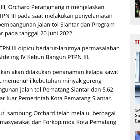
II, Orchard Peranginangin menjelaskan
PN III pada saat melakukan penyelamatan
 pembangunan jalan tol Siantar dan Program
r pada tanggal 20 Juni 2022.
H
N III dipicu berlarut-larutnya permasalahan
fdeling IV Kebun Bangun PTPN III.
nakan akan dilakukan penanaman kelapa sawit
ntuk memenuhi kebutuhan minyak goreng
gunan jalan tol Pematang Siantar dan 5,62
ar luar Pemerintah Kota Pematang Siantar.
Sel
ut, sambung Orchard telah melalui berbagai
Si
a masyarakat dan Forkopimda Kota Pematang
La