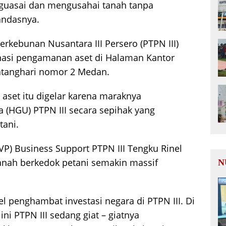
guasai dan mengusahai tanah tanpa
andasnya.
rkebunan Nusantara III Persero (PTPN III)
inasi pengamanan aset di Halaman Kantor
Batanghari nomor 2 Medan.
aset itu digelar karena maraknya
(HGU) PTPN III secara sepihak yang
tani.
EVP) Business Support PTPN III Tengku Rinel
tanah berkedok petani semakin massif
N
el penghambat investasi negara di PTPN III. Di
ni PTPN III sedang giat – giatnya