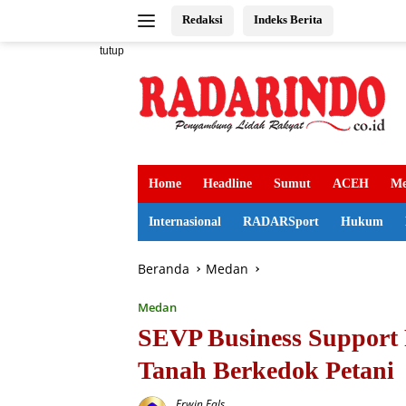
Langsung
Redaksi
Indeks Berita
ke
konten
tutup
Home
Headline
Sumut
ACEH
Me
Internasional
RADARSport
Hukum
Beranda
Medan
Medan
SEVP Business Support
Tanah Berkedok Petani
Erwin Fals