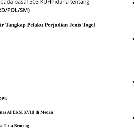
 pada pasal 303 KUHPidana tentang
RD/POL/SM)
ir Tangkap Pelaku Perjudian Jenis Togel
RDPU
rnas APEKSI XVIII di Medan
a Tirta Benteng