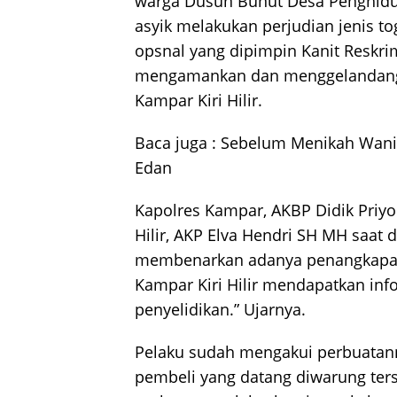
warga Dusun Bunut Desa Penghidu
asyik melakukan perjudian jenis to
opsnal yang dipimpin Kanit Reskr
mengamankan dan menggelandang p
Kampar Kiri Hilir.
Baca juga :
Sebelum Menikah Wanita
Edan
Kapolres Kampar, AKBP Didik Priy
Hilir, AKP Elva Hendri SH MH saat 
membenarkan adanya penangkapan k
Kampar Kiri Hilir mendapatkan inf
penyelidikan.” Ujarnya.
Pelaku sudah mengakui perbuatann
pembeli yang datang diwarung ter