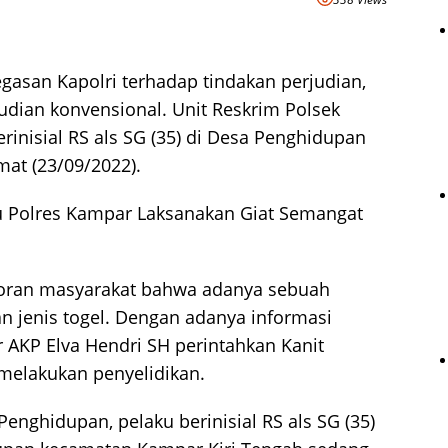
asan Kapolri terhadap tindakan perjudian,
udian konvensional. Unit Reskrim Polsek
erinisial RS als SG (35) di Desa Penghidupan
at (23/09/2022).
lu Polres Kampar Laksanakan Giat Semangat
oran masyarakat bahwa adanya sebuah
n jenis togel. Dengan adanya informasi
ir AKP Elva Hendri SH perintahkan Kanit
melakukan penyelidikan.
enghidupan, pelaku berinisial RS als SG (35)