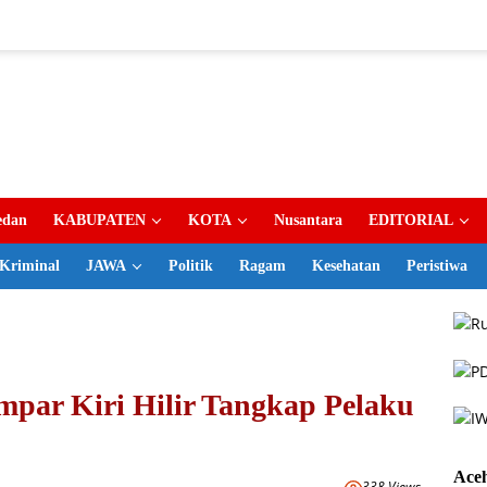
dan
KABUPATEN
KOTA
Nusantara
EDITORIAL
Kriminal
JAWA
Politik
Ragam
Kesehatan
Peristiwa
mpar Kiri Hilir Tangkap Pelaku
Ace
338 Views