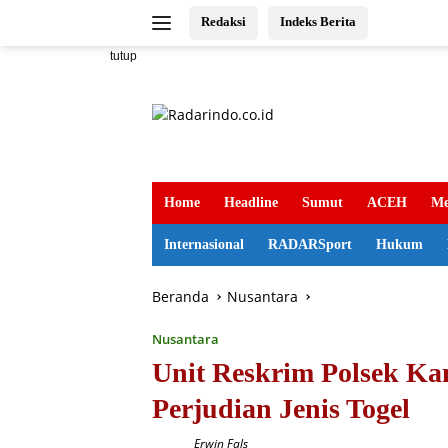
Langsung
Redaksi
Indeks Berita
ke
konten
tutup
Home
Headline
Sumut
ACEH
Me
Internasional
RADARSport
Hukum
Beranda
Nusantara
Nusantara
Unit Reskrim Polsek Ka
Perjudian Jenis Togel
Erwin Fals