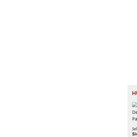
H
Sel
Si