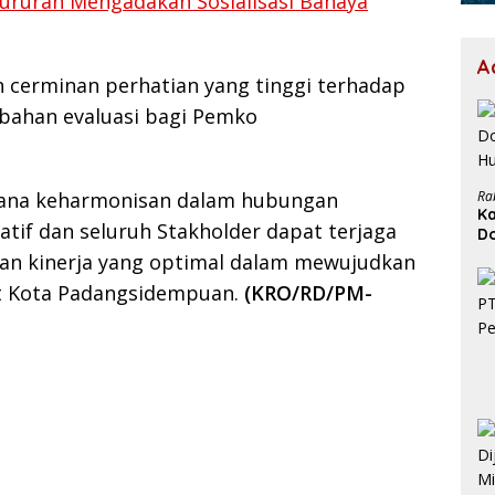
ururan Mengadakan Sosialisasi Bahaya
A
cerminan perhatian yang tinggi terhadap
 bahan evaluasi bagi Pemko
Ra
asana keharmonisan dalam hubungan
Ka
latif dan seluruh Stakholder dapat terjaga
D
H
kan kinerja yang optimal dalam mewujudkan
t Kota Padangsidempuan.
(KRO/RD/PM-