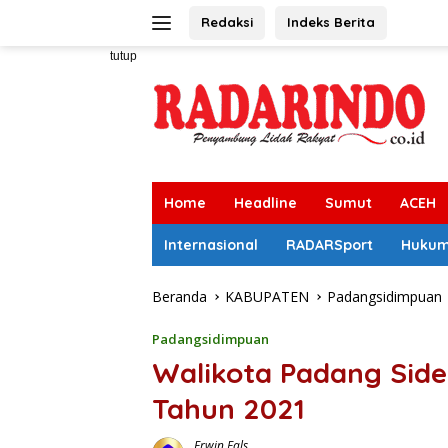
Langsung
Redaksi
Indeks Berita
ke
konten
tutup
Home
Headline
Sumut
ACEH
Internasional
RADARSport
Huku
Beranda
KABUPATEN
Padangsidimpuan
Padangsidimpuan
Walikota Padang Sid
Tahun 2021
Erwin Fals