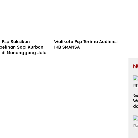
 Psp Saksikan
Walikota Psp Terima Audiensi
elihan Sapi Kurban
IKB SMANSA
n di Manunggang Julu
N
Sa
Wa
d